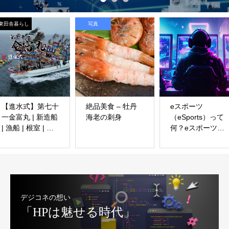
東田舎暮らし
写真
【進水式】第七十
絶品美食 – 牡丹
eスポーツ
一金富丸 | 新造船
海老の刺身
（eSports）って
| 漁船 | 根室 | 漁
何？eスポーツ
船新造船 | –
は、対戦型のマル
Japanese fishing
チプレイヤーゲー
boat launching
ムで最も一般的
ceremony in
で、大会やリーグ
Hokkaido
戦が世界中で開催
されています。
デジコネの想い
「HPは魅せる時代」