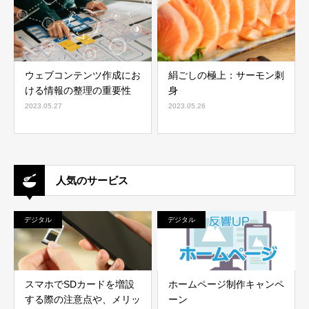
ウェブコンテンツ作成にお
絹ごしの極上：サーモン刺
ける情報の整理の重要性
身
2023.05.27
2023.05.26
人気のサービス
デジタル
デジタル
スマホでSDカードを増設
ホームページ制作キャンペ
する際の注意点や、メリッ
ーン