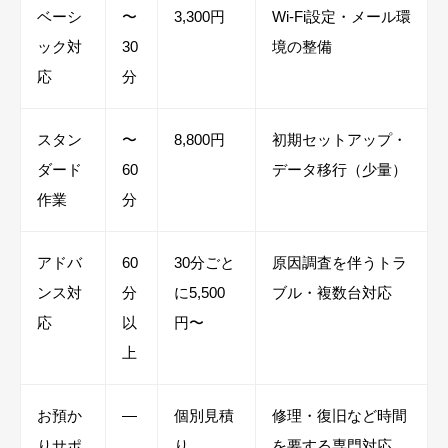
ベーシ
〜
3,300円
Wi-Fi設定・メール環
ック対
30
境の整備
応
分
スタン
〜
8,800円
初期セットアップ・
ダード
60
データ移行（少量）
作業
分
アドバ
60
30分ごと
原因調査を伴うトラ
ンス対
分
に5,500
ブル・複数台対応
応
以
円〜
上
お預か
―
個別見積
修理・復旧など時間
りサポ
り
を要する専門対応