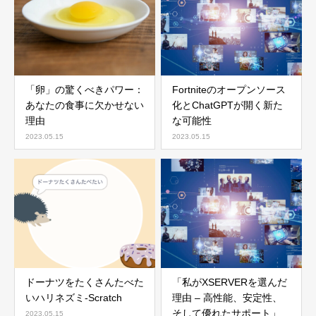
「卵」の驚くべきパワー：
Fortniteのオープンソース
あなたの食事に欠かせない
化とChatGPTが開く新た
理由
な可能性
2023.05.15
2023.05.15
ドーナツをたくさんたべた
「私がXSERVERを選んだ
いハリネズミ-Scratch
理由 – 高性能、安定性、
そして優れたサポート」
2023.05.15