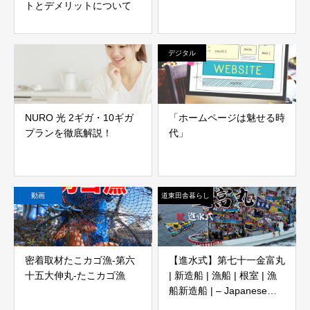
トとデメリットについて
デジタル
NURO 光 2ギガ・10ギガ
「ホームページは魅せる時
プランを徹底解説！
代」
動画
道東田舎暮らし
密着取材たこカゴ漁-第六
【進水式】第七十一金富丸
十五大伸丸-たこカゴ漁
| 新造船 | 漁船 | 根室 | 漁
船新造船 | – Japanese
fishing boat launching