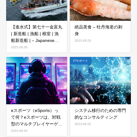
【進水式】第七十一金富丸
絶品美食 – 牡丹海老の刺
| 新造船 | 漁船 | 根室 | 漁
身
船新造船 | – Japanese
2023.06.03
fishing boat launching
2023.06.05
ceremony in Hokkaido
ITサポート
eスポーツ（eSports）っ
システム移行のための専門
て何？eスポーツは、対戦
的なコンサルティング
型のマルチプレイヤーゲー
2023.06.02
ムで最も一般的で、大会や
2023.06.03