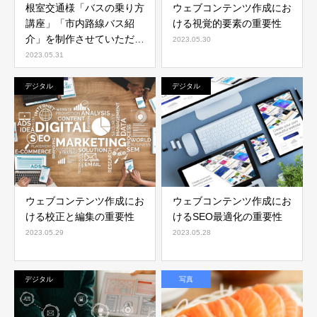
根室交通様「バスの乗り方
ウェブコンテンツ作成にお
講座」「市内路線バス紹
ける視覚的要素の重要性
介」を制作させていただき
2023.05.30
ました。
2023.05.31
デジタル
デジタル
ウェブコンテンツ作成にお
ウェブコンテンツ作成にお
ける校正と編集の重要性
けるSEO最適化の重要性
2023.05.29
2023.05.28
デジタル
写真