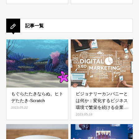
ceremony in Hokkaido
記事一覧
もぐらたたきならぬ、ヒト
ビジョナリーカンパニーと
デたたき-Scratch
は何か：変化するビジネス
環境で繁栄を続ける企業の
2023.05.22
秘訣
2023.05.18