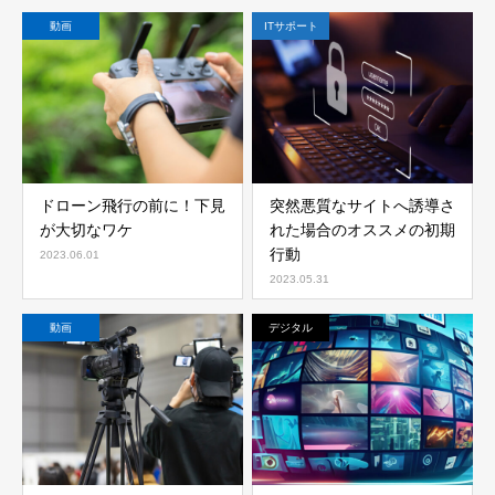
リーグ戦が世界中で開催さ
れています。
動画
ITサポート
ドローン飛行の前に！下見
突然悪質なサイトへ誘導さ
が大切なワケ
れた場合のオススメの初期
行動
2023.06.01
2023.05.31
動画
デジタル