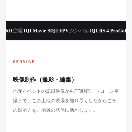
DJI Mavic 3
DJI FPV
DJI RS 4 Pro
GoPro HERO
空撮
ジンバル
SERVICE
映像制作（撮影・編集）
地元イベントの記録映像からPR動画、ドローン空
撮まで。この土地の現場を知り尽くしたからこそ
の対応力を、地域の発信に活かします。