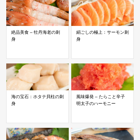
絶品美食 – 牡丹海老の刺
絹ごしの極上：サーモン刺
身
身
海の宝石：ホタテ貝柱の刺
風味爆発 – たらこと辛子
身
明太子のハーモニー